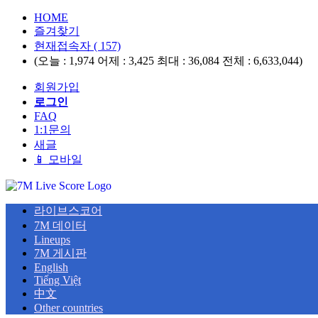
HOME
즐겨찾기
현재접속자 ( 157)
(오늘 : 1,974 어제 : 3,425 최대 : 36,084 전체 : 6,633,044)
회원가입
로그인
FAQ
1:1문의
새글
📱 모바일
라이브스코어
7M 데이터
Lineups
7M 게시판
English
Tiếng Việt
中文
Other countries